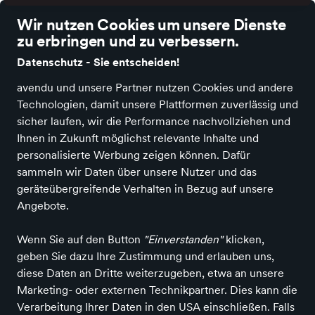
Wir nutzen Cookies um unsere Dienste
zu erbringen und zu verbessern.
Datenschutz - Sie entscheiden!
avendu und unsere Partner nutzen Cookies und andere
Home
News
Über uns
Kundenkarte
Kontakt
Damen
Herren
Technologien, damit unsere Plattformen zuverlässig und
sicher laufen, wir die Performance nachvollziehen und
Ihnen in Zukunft möglichst relevante Inhalte und
personalisierte Werbung zeigen können. Dafür
Schuhhaus Zehanciuc
sammeln wir Daten über unsere Nutzer und das
Damenschuhe
geräteübergreifende Verhalten in Bezug auf unsere
Angebote.
Rufen Sie uns an
Schreiben Sie uns
Wenn Sie auf den Button
"Einverstanden"
klicken,
+4952588040
E-Mail senden
geben Sie dazu Ihre Zustimmung und erlauben uns,
Zum Profil
diese Daten an Dritte weiterzugeben, etwa an unsere
Mehr erfahren
Marketing- oder externen Technikpartner. Dies kann die
Verarbeitung Ihrer Daten in den USA einschließen. Falls